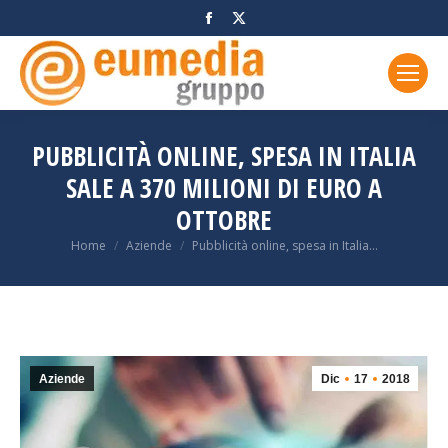
Facebook
X
page
page
opens
opens
in
in
new
new
window
window
PUBBLICITÀ ONLINE, SPESA IN ITALIA
SALE A 370 MILIONI DI EURO A
OTTOBRE
You are here:
Home
Aziende
Pubblicità online, spesa in Italia…
Aziende
Dic
17
2018