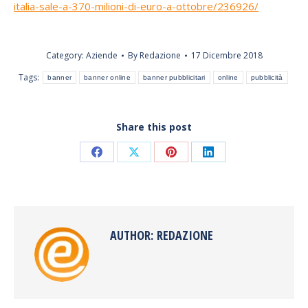
italia-sale-a-370-milioni-di-euro-a-ottobre/236926/
Category:
Aziende
By
Redazione
17 Dicembre 2018
Tags:
banner
banner online
banner pubblicitari
online
pubblicità
Share this post
Share
Share
Share
Share
on
on
on
on
Facebook
X
Pinterest
LinkedIn
AUTHOR:
REDAZIONE