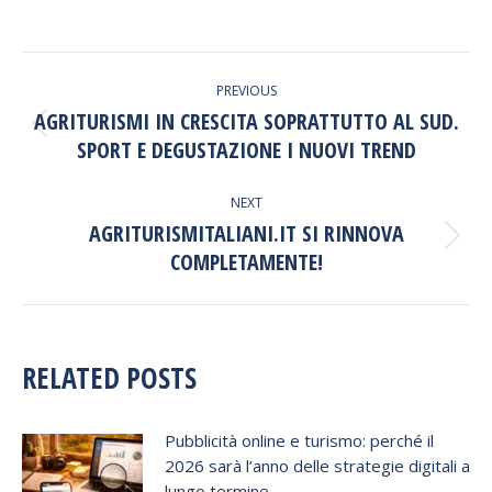
POST
PREVIOUS
NAVIGATION
AGRITURISMI IN CRESCITA SOPRATTUTTO AL SUD.
Previous
SPORT E DEGUSTAZIONE I NUOVI TREND
post:
NEXT
AGRITURISMITALIANI.IT SI RINNOVA
Next
COMPLETAMENTE!
post:
RELATED POSTS
Pubblicità online e turismo: perché il
2026 sarà l’anno delle strategie digitali a
lungo termine