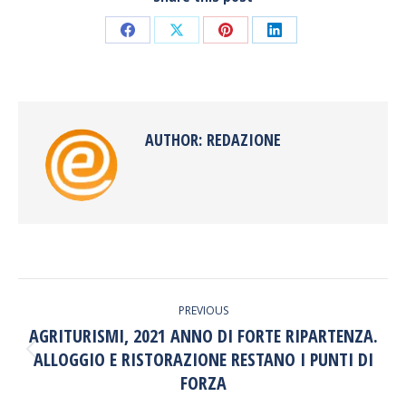
Share
Share
Share
Share
on
on
on
on
Facebook
X
Pinterest
LinkedIn
AUTHOR:
REDAZIONE
POST
PREVIOUS
NAVIGATION
AGRITURISMI, 2021 ANNO DI FORTE RIPARTENZA.
ALLOGGIO E RISTORAZIONE RESTANO I PUNTI DI
Previous
post:
FORZA