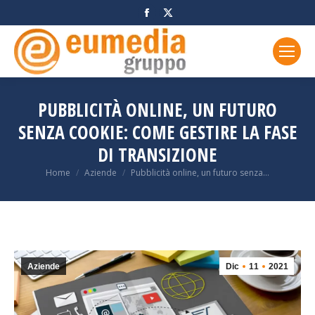
Facebook
X
page
page
opens
opens
in
in
new
new
window
window
PUBBLICITÀ ONLINE, UN FUTURO
SENZA COOKIE: COME GESTIRE LA FASE
DI TRANSIZIONE
You are here:
Home
Aziende
Pubblicità online, un futuro senza…
Aziende
Dic
11
2021