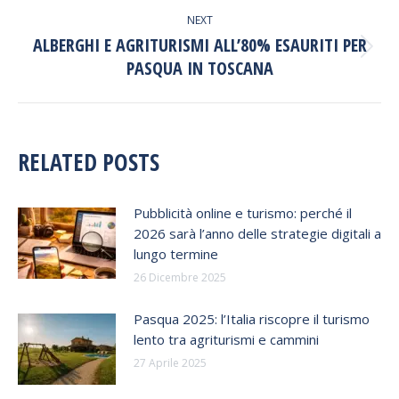
NEXT
ALBERGHI E AGRITURISMI ALL’80% ESAURITI PER
Next
PASQUA IN TOSCANA
post:
RELATED POSTS
Pubblicità online e turismo: perché il
2026 sarà l’anno delle strategie digitali a
lungo termine
26 Dicembre 2025
Pasqua 2025: l’Italia riscopre il turismo
lento tra agriturismi e cammini​
27 Aprile 2025