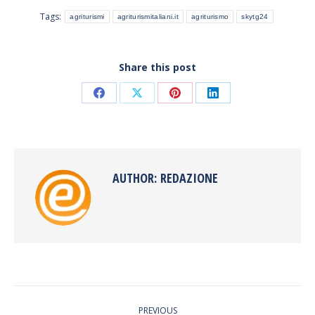
Tags:
agriturismi
agriturismitaliani.it
agriturismo
skytg24
Share this post
Share
Share
Share
Share
on
on
on
on
Facebook
X
Pinterest
LinkedIn
AUTHOR:
REDAZIONE
POST
PREVIOUS