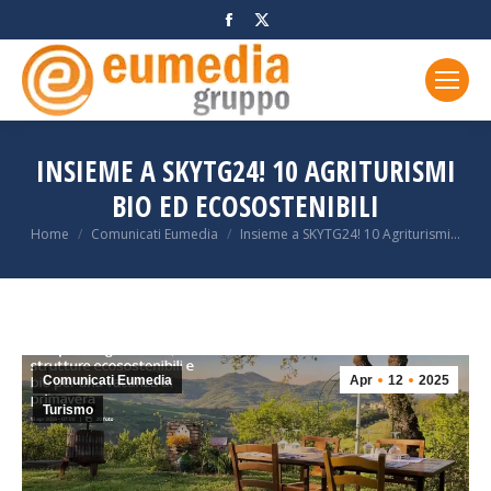
Facebook
X
page
page
opens
opens
in
in
new
new
window
window
INSIEME A SKYTG24! 10 AGRITURISMI
BIO ED ECOSOSTENIBILI
You are here:
Home
Comunicati Eumedia
Insieme a SKYTG24! 10 Agriturismi…
Comunicati Eumedia
Apr
12
2025
Turismo