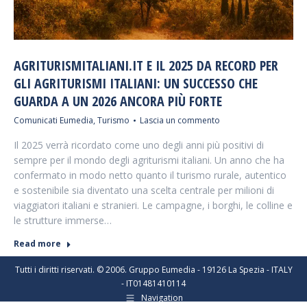
AGRITURISMITALIANI.IT E IL 2025 DA RECORD PER
GLI AGRITURISMI ITALIANI: UN SUCCESSO CHE
GUARDA A UN 2026 ANCORA PIÙ FORTE
Comunicati Eumedia
,
Turismo
Lascia un commento
Il 2025 verrà ricordato come uno degli anni più positivi di
sempre per il mondo degli agriturismi italiani. Un anno che ha
confermato in modo netto quanto il turismo rurale, autentico
e sostenibile sia diventato una scelta centrale per milioni di
viaggiatori italiani e stranieri. Le campagne, i borghi, le colline e
le strutture immerse…
Read more
Tutti i diritti riservati. © 2006. Gruppo Eumedia - 19126 La Spezia - ITALY
- IT01481410114
Navigation