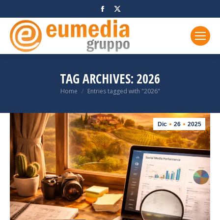
Facebook
X
page
page
opens
opens
in
in
new
new
window
window
TAG ARCHIVES:
2026
You are here:
Home
Entries tagged with "2026"
Dic
26
2025