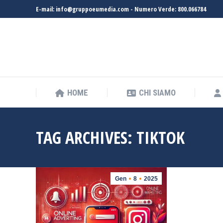
E-mail: info@gruppoeumedia.com - Numero Verde: 800.066784
HOME
CHI SIAMO
HOME
CHI SIAMO
TAG ARCHIVES:
TIKTOK
Gen
8
2025