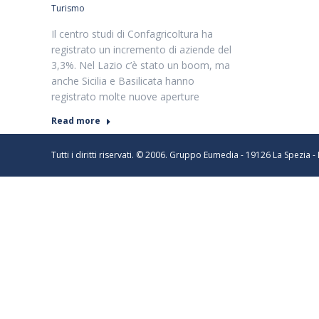
Turismo
Il centro studi di Confagricoltura ha
registrato un incremento di aziende del
3,3%. Nel Lazio c’è stato un boom, ma
anche Sicilia e Basilicata hanno
registrato molte nuove aperture
Read more
Tutti i diritti riservati. © 2006. Gruppo Eumedia - 19126 La Spezia 