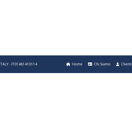
- ITALY - IT01481410114
Home
Chi Siamo
Clienti