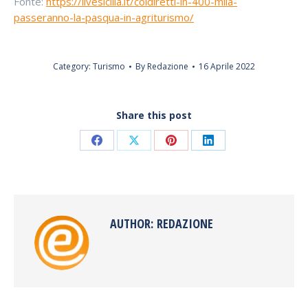
Fonte:
https://livesicilia.it/coldiretti-in-400-mila-
passeranno-la-pasqua-in-agriturismo/
Category:
Turismo
By
Redazione
16 Aprile 2022
Share this post
Share
Share
Share
Share
on
on
on
on
Facebook
X
Pinterest
LinkedIn
AUTHOR:
REDAZIONE