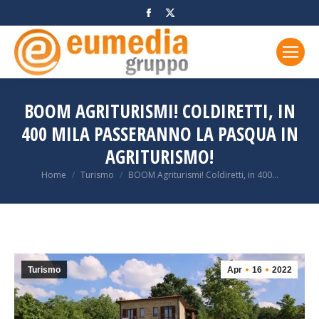
Facebook
X
page
page
opens
opens
in
in
new
new
window
window
BOOM AGRITURISMI! COLDIRETTI, IN
400 MILA PASSERANNO LA PASQUA IN
AGRITURISMO!
You are here:
Home
Turismo
BOOM Agriturismi! Coldiretti, in 400…
Turismo
Apr
16
2022