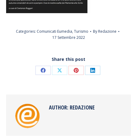
Categories:
Comunicati Eumedia
,
Turismo
By
Redazione
17 Settembre 2022
Share this post
Share
Share
Share
Share
on
on
on
on
Facebook
X
Pinterest
LinkedIn
AUTHOR:
REDAZIONE