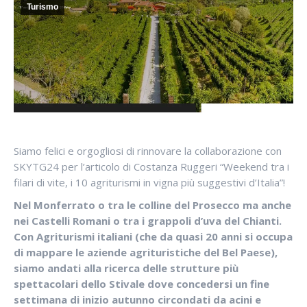
Turismo
Siamo felici e orgogliosi di rinnovare la collaborazione con
SKYTG24 per l’articolo di Costanza Ruggeri “Weekend tra i
filari di vite, i 10 agriturismi in vigna più suggestivi d’Italia”!
Nel Monferrato o tra le colline del Prosecco ma anche
nei Castelli Romani o tra i grappoli d’uva del Chianti.
Con Agriturismi italiani (che da quasi 20 anni si occupa
di mappare le aziende agrituristiche del Bel Paese),
siamo andati alla ricerca delle strutture più
spettacolari dello Stivale dove concedersi un fine
settimana di inizio autunno circondati da acini e