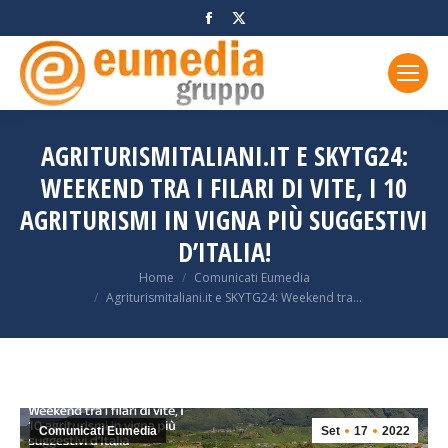
Facebook
X
page
page
opens
opens
in
in
new
new
window
window
AGRITURISMITALIANI.IT E SKYTG24:
WEEKEND TRA I FILARI DI VITE, I 10
AGRITURISMI IN VIGNA PIÙ SUGGESTIVI
D’ITALIA!
You are here:
Home
Comunicati Eumedia
Agriturismitaliani.it e SKYTG24: Weekend tra…
Comunicati Eumedia
Set
17
2022