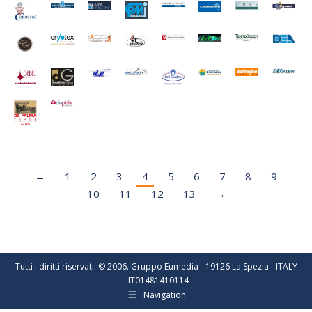
←
1
2
3
4
5
6
7
8
9
10
11
12
13
→
Tutti i diritti riservati. © 2006. Gruppo Eumedia - 19126 La Spezia - ITALY
- IT01481410114
Navigation