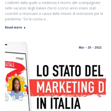
Coldiretti dalla quale si evidenzia il ritorno alle scampagnate
nelle vacanze degli italiani che lo scorso anno erano stati
costretti a rinunciare a causa delle misure di restrizione per la
pandemia. “Se la cucina a…
Read more
Mar
20
2022