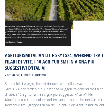
AGRITURISMITALIANI.IT E SKYTG24: WEEKEND TRA I
FILARI DI VITE, I 10 AGRITURISMI IN VIGNA PIÙ
SUGGESTIVI D’ITALIA!
Comunicati Eumedia
,
Turismo
Siamo felici e orgogliosi di rinnovare la collaborazione con
SKYTG24 per l’articolo di Costanza Ruggeri “Weekend tra i filari
di vite, i 10 agriturismi in vigna più suggestivi d’Italia”! Nel
Monferrato o tra le colline del Prosecco ma anche nei Castelli
Romani o tra i grappoli d’uva del Chianti. Con Agriturismi italiani