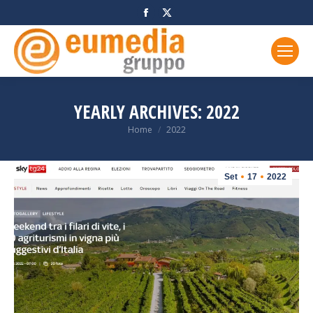
Facebook
X
page
page
opens
opens
in
in
new
new
window
window
YEARLY ARCHIVES:
2022
You are here:
Home
2022
Set
17
2022